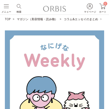
0
メニュー
検索
マイページ
カート
TOP
マガジン（美容情報・読み物）
コラム&エッセイのまとめ
し