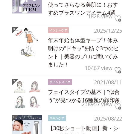
使ってさらなる美肌に！おす
すめプラスワンアイテム4選
1828 view
2025/12/25
インナーケア
年末年始も体型キープ！休み
明けの“ドキッ”を防ぐ3つのヒ
ント｜美容のプロに聞いてみ
ました！
10467 view
2021/08/11
ポイントメイク
フェイスタイプの基本｜“似合
う”が見つかる16種類の顔印象
238957 view
2025/08/22
スキンケア
【30秒ショート動画】新・シ