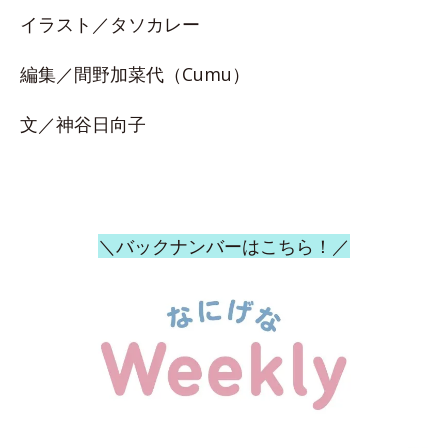
イラスト／タソカレー
編集／間野加菜代（Cumu）
文／神谷日向子
＼バックナンバーはこちら！／