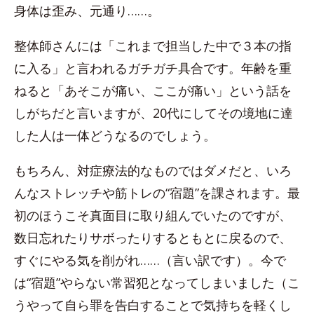
身体は歪み、元通り……。
整体師さんには「これまで担当した中で３本の指
に入る」と言われるガチガチ具合です。年齢を重
ねると「あそこが痛い、ここが痛い」という話を
しがちだと言いますが、20代にしてその境地に達
した人は一体どうなるのでしょう。
もちろん、対症療法的なものではダメだと、いろ
んなストレッチや筋トレの“宿題”を課されます。最
初のほうこそ真面目に取り組んでいたのですが、
数日忘れたりサボったりするともとに戻るので、
すぐにやる気を削がれ……（言い訳です）。今で
は“宿題”やらない常習犯となってしまいました（こ
うやって自ら罪を告白することで気持ちを軽くし