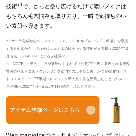
1
技術*
で、さっと塗り広げるだけで濃いメイクは
もちろん毛穴悩みも取り去り、一瞬で気持ちのい
い素肌へ導きます。
*1 ポーラ化成独自の（Ｃ１２－２０）アルキルグルコシド（保湿）で形成
するミセルから、汚れをはね返す水の膜をつくる技術が日本初（2024年12
月時点、J－GLOBALによる自社調べ）
※「VOCE」「美的」「MAQUIA」において上半期/下半期に発表される美容
賢者のベストコスメクレンジング部門での上半期１位、かつ＠cosmeベス
トコスメアワード下半期クレンジング新人賞１位を受賞したこと（ベストコ
スメ開始2003年1月～2025年11月時点、オルビス調べ）
Web magazineではこれまで「オルビス ザ クレン