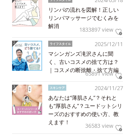
2024/03/18
リンパの流れを図解！正しい
リンパマッサージでむくみを
解消
1833897 view
2025/12/11
ライフスタイル
マシンガンズ滝沢さんに聞
く、古いコスメの捨て方は？
｜コスメの断捨離・捨て方編
65891 view
2024/11/27
スキンケア
あなたは“薄肌さん”？それと
も“厚肌さん”？ユードットシリ
ーズのおすすめの使い方、教
えます！
36583 view