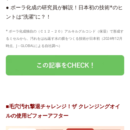
● ポーラ化成の研究員が解説！日本初の技術*のヒ
ントは“洗濯”に？！
* ポーラ化成独自の（Ｃ１２－２０）アルキルグルコシド（保湿）で形成す
るミセルから、汚れをはね返す水の膜をつくる技術が日本初（2024年12月
時点、J－GLOBALによる自社調べ）
■毛穴汚れ撃退チャレンジ！ザ クレンジングオイ
ルの使用ビフォーアフター