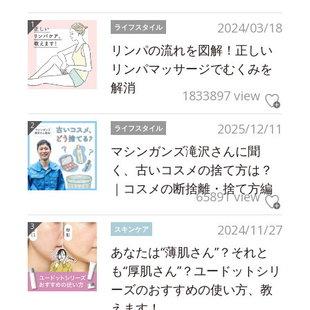
2024/03/18
ライフスタイル
リンパの流れを図解！正しい
リンパマッサージでむくみを
解消
1833897 view
2025/12/11
ライフスタイル
マシンガンズ滝沢さんに聞
く、古いコスメの捨て方は？
｜コスメの断捨離・捨て方編
65891 view
2024/11/27
スキンケア
あなたは“薄肌さん”？それと
も“厚肌さん”？ユードットシリ
ーズのおすすめの使い方、教
えます！