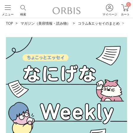
0
メニュー
検索
マイページ
カート
TOP
マガジン（美容情報・読み物）
コラム&エッセイのまとめ
こ