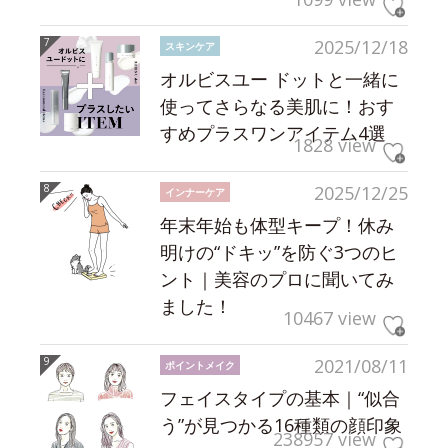
2025/12/18
スキンケア
オルビスユー ドットと一緒に
使ってさらなる美肌に！おす
すめプラスワンアイテム4選
1828 view
2025/12/25
インナーケア
年末年始も体型キープ！休み
明けの“ドキッ”を防ぐ3つのヒ
ント｜美容のプロに聞いてみ
ました！
10467 view
2021/08/11
ポイントメイク
フェイスタイプの基本｜“似合
う”が見つかる16種類の顔印象
238957 view