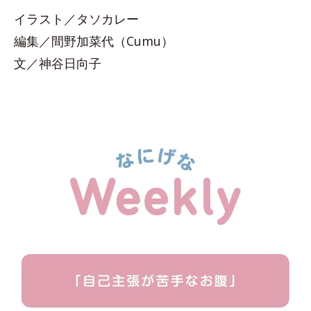
イラスト／タソカレー
編集／間野加菜代（Cumu）
文／神谷日向子