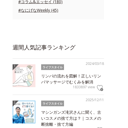
#コラム&エッセイ (180)
#なにげなWeekly (45)
週間人気記事ランキング
2024/03/18
ライフスタイル
リンパの流れを図解！正しいリン
パマッサージでむくみを解消
1833897 view
2025/12/11
ライフスタイル
マシンガンズ滝沢さんに聞く、古
いコスメの捨て方は？｜コスメの
断捨離・捨て方編