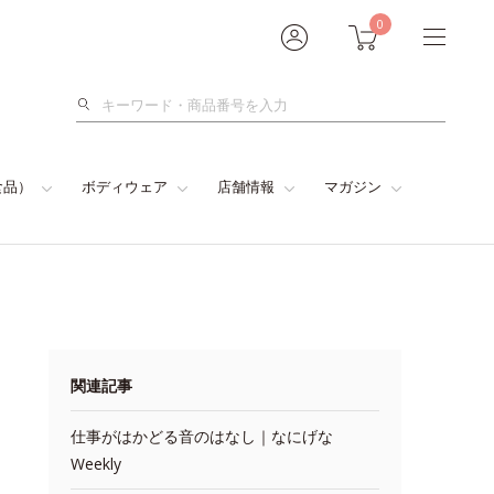
0
検
索
食品）
ボディウェア
店舗情報
マガジン
関連記事
仕事がはかどる音のはなし｜なにげな
Weekly