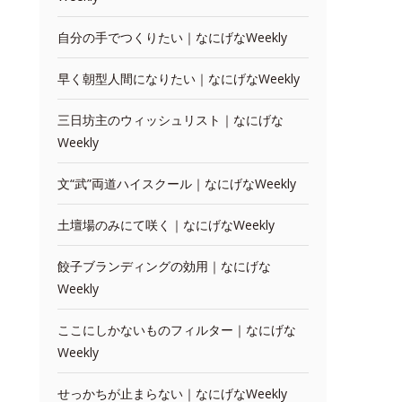
自分の手でつくりたい｜なにげなWeekly
早く朝型人間になりたい｜なにげなWeekly
三日坊主のウィッシュリスト｜なにげな
Weekly
文“武”両道ハイスクール｜なにげなWeekly
土壇場のみにて咲く｜なにげなWeekly
餃子ブランディングの効用｜なにげな
Weekly
ここにしかないものフィルター｜なにげな
Weekly
せっかちが止まらない｜なにげなWeekly