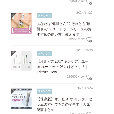
65891 view
2024/11/27
スキンケア
あなたは“薄肌さん”？それとも“厚
肌さん”？ユードットシリーズのお
すすめの使い方、教えます！
36583 view
2023/08/30
スキンケア
【オルビス2大スキンケア】ユー
or ユードット 私にはどっち？｜
Editor’s view
226609 view
2025/12/24
スキンケア
【保存版】オルビス ザ リンクルセ
ラムのすべてをこの記事で｜人気
記事まとめ