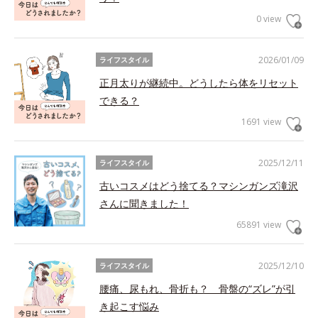
0 view
2026/01/09
ライフスタイル
正月太りが継続中。どうしたら体をリセット
できる？
1691 view
2025/12/11
ライフスタイル
古いコスメはどう捨てる？マシンガンズ滝沢
さんに聞きました！
65891 view
2025/12/10
ライフスタイル
腰痛、尿もれ、骨折も？ 骨盤の“ズレ”が引
き起こす悩み