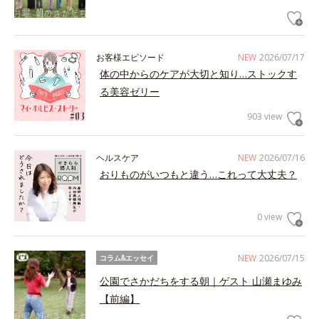
お客様エピソード
NEW
2026/07/17
体の中からのケアが大切と知り…ストックす
る美容ゼリー
903 view
ヘルスケア
NEW
2026/07/16
おりものがいつもと違う…これって大丈夫？
0 view
NEW
2026/07/15
コラム&エッセイ
公園でさかだちをする朝｜ゲスト 山瀬まゆみ
【前編】