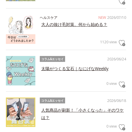
ヘルスケア
NEW
2026/07/10
大人の抜け毛対策、何から始める？
1120 view
2026/06/24
コラム&エッセイ
太陽がつくる宝石｜なにげなWeekly
0 view
2026/06/18
コラム&エッセイ
人気商品が刷新！「小さくなった」そのワケ
は？
0 view