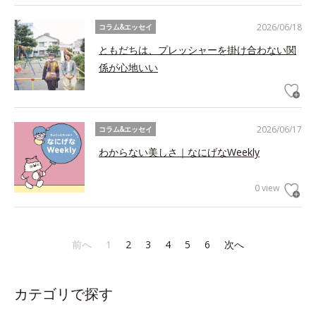
2026/06/18
コラム&エッセイ
ともだちは、プレッシャーを掛け合わない関
係が心地いい
2026/06/17
コラム&エッセイ
わからない美しさ｜なにげなWeekly
0 view
前へ
1
2
3
4
5
6
次へ
カテゴリで探す