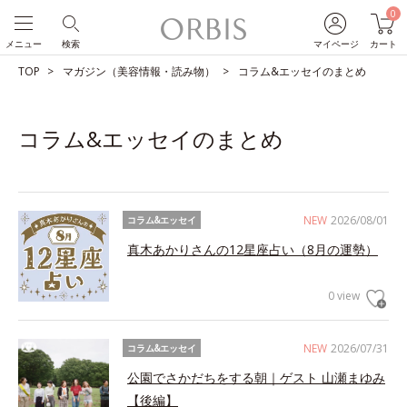
0
メニュー
検索
マイページ
カート
TOP
マガジン（美容情報・読み物）
コラム&エッセイのまとめ
コラム&エッセイのまとめ
NEW
2026/08/01
コラム&エッセイ
真木あかりさんの12星座占い（8月の運勢）
0 view
NEW
2026/07/31
コラム&エッセイ
公園でさかだちをする朝｜ゲスト 山瀬まゆみ
【後編】