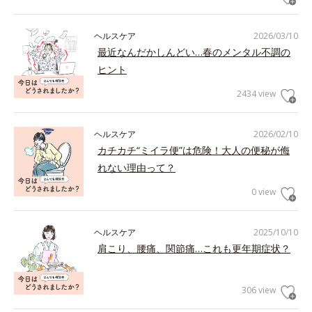
ヘルスケア
2026/03/10
最近なんだかしんどい…春のメンタル不調の
ヒント
2434 view
ヘルスケア
2026/02/10
カチカチ“ミイラ便”は危険！大人の便秘が侮
れない理由って？
0 view
ヘルスケア
2025/10/10
肩こり、腰痛、関節痛…これも更年期症状？
306 view