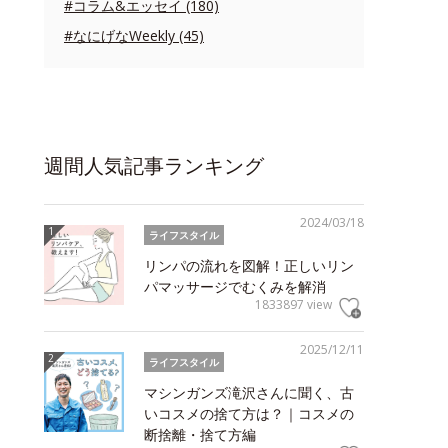
#コラム&エッセイ (180)
#なにげなWeekly (45)
週間人気記事ランキング
2024/03/18
ライフスタイル
リンパの流れを図解！正しいリン
パマッサージでむくみを解消
1833897 view
2025/12/11
ライフスタイル
マシンガンズ滝沢さんに聞く、古
いコスメの捨て方は？｜コスメの
断捨離・捨て方編