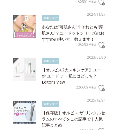
65891 view
2024/11/27
スキンケア
あなたは“薄肌さん”？それとも“厚
肌さん”？ユードットシリーズのお
すすめの使い方、教えます！
36583 view
2023/08/30
スキンケア
【オルビス2大スキンケア】ユー
or ユードット 私にはどっち？｜
Editor’s view
226609 view
2025/12/24
スキンケア
【保存版】オルビス ザ リンクルセ
ラムのすべてをこの記事で｜人気
記事まとめ