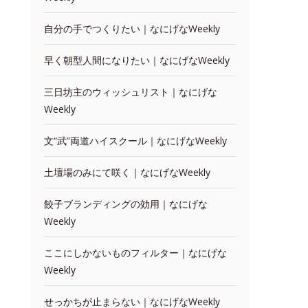
自分の手でつくりたい｜なにげなWeekly
早く朝型人間になりたい｜なにげなWeekly
三日坊主のウィッシュリスト｜なにげな
Weekly
文“武”両道ハイスクール｜なにげなWeekly
土壇場のみにて咲く｜なにげなWeekly
餃子ブランディングの効用｜なにげな
Weekly
ここにしかないものフィルター｜なにげな
Weekly
せっかちが止まらない｜なにげなWeekly