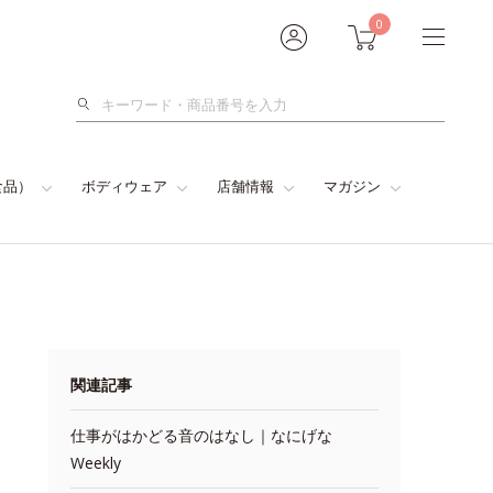
0
検
索
食品）
ボディウェア
店舗情報
マガジン
関連記事
仕事がはかどる音のはなし｜なにげな
Weekly