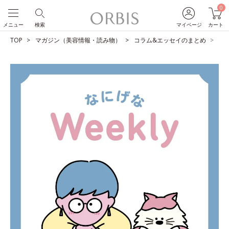
0
メニュー
検索
マイページ
カート
TOP
マガジン（美容情報・読み物）
コラム&エッセイのまとめ
と