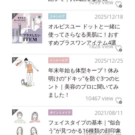
1099 view
2025/12/18
スキンケア
オルビスユー ドットと一緒に
使ってさらなる美肌に！おす
すめプラスワンアイテム4選
1828 view
2025/12/25
インナーケア
年末年始も体型キープ！休み
明けの“ドキッ”を防ぐ3つのヒ
ント｜美容のプロに聞いてみ
ました！
10467 view
2021/08/11
ポイントメイク
フェイスタイプの基本｜“似合
う”が見つかる16種類の顔印象
238957 view