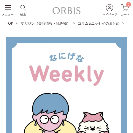
0
メニュー
検索
マイページ
カート
TOP
マガジン（美容情報・読み物）
コラム&エッセイのまとめ
地