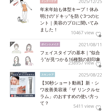
2025/12/25
インナーケア
年末年始も体型キープ！休み
明けの“ドキッ”を防ぐ3つのヒ
ント｜美容のプロに聞いてみ
ました！
10467 view
2021/08/11
ポイントメイク
フェイスタイプの基本｜“似合
う”が見つかる16種類の顔印象
238957 view
2025/08/22
スキンケア
【30秒ショート動画】新・シ
ワ改善美容液「ザ リンクルセ
ラム」のおすすめの使い方っ
て？
5411 view