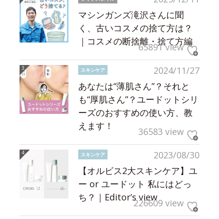
マシンガンズ滝沢さんに聞
く、古いコスメの捨て方は？
｜コスメの断捨離・捨て方編
65891 view
2024/11/27
スキンケア
あなたは“薄肌さん”？それと
も“厚肌さん”？ユードットシリ
ーズのおすすめの使い方、教
えます！
36583 view
2023/08/30
スキンケア
【オルビス2大スキンケア】ユ
ー or ユードット 私にはどっ
ち？｜Editor’s view
226609 view