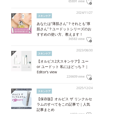
65891 view
2024/11/27
スキンケア
あなたは“薄肌さん”？それとも“厚
肌さん”？ユードットシリーズのお
すすめの使い方、教えます！
36583 view
2023/08/30
スキンケア
【オルビス2大スキンケア】ユー
or ユードット 私にはどっち？｜
Editor’s view
226609 view
2025/12/24
スキンケア
【保存版】オルビス ザ リンクルセ
ラムのすべてをこの記事で｜人気
記事まとめ