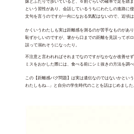
妹とふたりで歩いていると、６割ぐらいの確率で足を踏ま
という習性があり、会話しているうちにわたしの進路に侵
文句を言うのですが一向になおる気配はないので、近頃は
かくいうわたしも実は距離感を測るのが苦手なものがあり
恥ずかしいのですが、箸から口までの距離を見誤ってポロ
誤って溺れそうになったり。
不注意と言われればそれまでなのですがなかなか改善せず
ミスをおかした際には、食べる前にシミ抜きの方法を調べ
この【距離感バグ問題】は実は遺伝なのではないかという
わたしもね…」と自分の学生時代のことを話はじめました