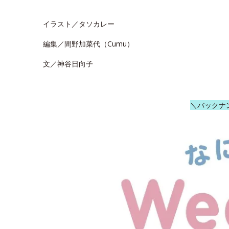
イラスト／タソカレー
編集／間野加菜代（Cumu）
文／神谷日向子
＼バックナ