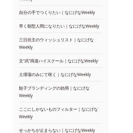
自分の手でつくりたい｜なにげなWeekly
早く朝型人間になりたい｜なにげなWeekly
三日坊主のウィッシュリスト｜なにげな
Weekly
文“武”両道ハイスクール｜なにげなWeekly
土壇場のみにて咲く｜なにげなWeekly
餃子ブランディングの効用｜なにげな
Weekly
ここにしかないものフィルター｜なにげな
Weekly
せっかちが止まらない｜なにげなWeekly