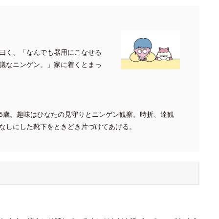
曰く、「なんでも器用にこなせる
議なニンゲン。」家に着くとまっ
5歳。趣味はひなたの見守りとニンゲン観察。時折、達観
なしにした靴下をときどき片づけてあげる。