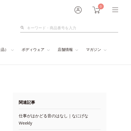
0
検
索
食品）
ボディウェア
店舗情報
マガジン
関連記事
仕事がはかどる音のはなし｜なにげな
Weekly