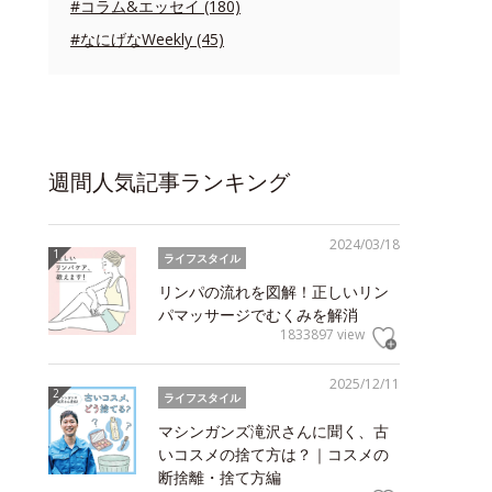
#コラム&エッセイ (180)
#なにげなWeekly (45)
週間人気記事ランキング
2024/03/18
ライフスタイル
リンパの流れを図解！正しいリン
パマッサージでむくみを解消
1833897 view
2025/12/11
ライフスタイル
マシンガンズ滝沢さんに聞く、古
いコスメの捨て方は？｜コスメの
断捨離・捨て方編