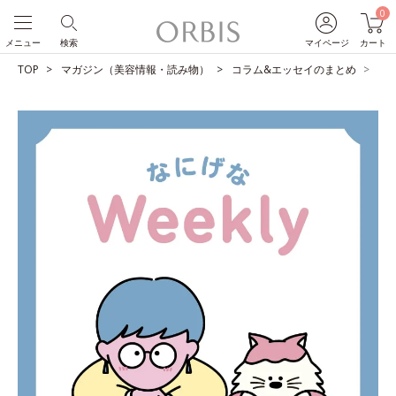
0
メニュー
検索
マイページ
カート
TOP
マガジン（美容情報・読み物）
コラム&エッセイのまとめ
魅