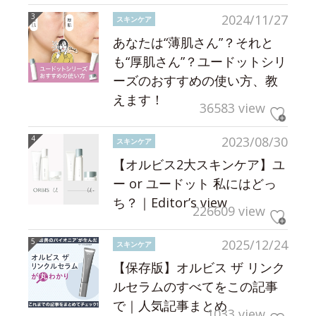
2024/11/27
スキンケア
あなたは“薄肌さん”？それと
も“厚肌さん”？ユードットシリ
ーズのおすすめの使い方、教
えます！
36583 view
2023/08/30
スキンケア
【オルビス2大スキンケア】ユ
ー or ユードット 私にはどっ
ち？｜Editor’s view
226609 view
2025/12/24
スキンケア
【保存版】オルビス ザ リンク
ルセラムのすべてをこの記事
で｜人気記事まとめ
1033 view