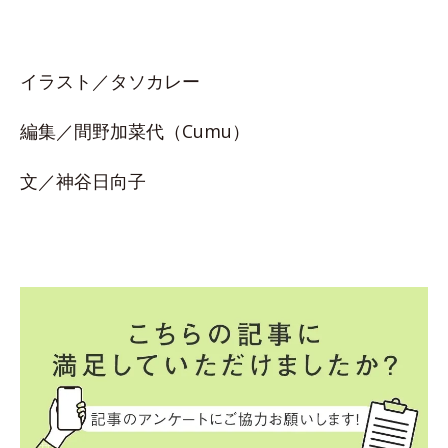
イラスト／タソカレー
編集／間野加菜代（Cumu）
文／神谷日向子