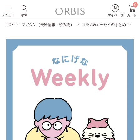
0
メニュー
検索
マイページ
カート
TOP
マガジン（美容情報・読み物）
コラム&エッセイのまとめ
う