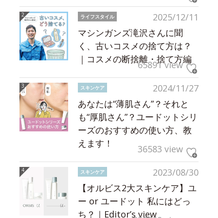
2025/12/11
ライフスタイル
マシンガンズ滝沢さんに聞
く、古いコスメの捨て方は？
｜コスメの断捨離・捨て方編
65891 view
2024/11/27
スキンケア
あなたは“薄肌さん”？それと
も“厚肌さん”？ユードットシリ
ーズのおすすめの使い方、教
えます！
36583 view
2023/08/30
スキンケア
【オルビス2大スキンケア】ユ
ー or ユードット 私にはどっ
ち？｜Editor’s view