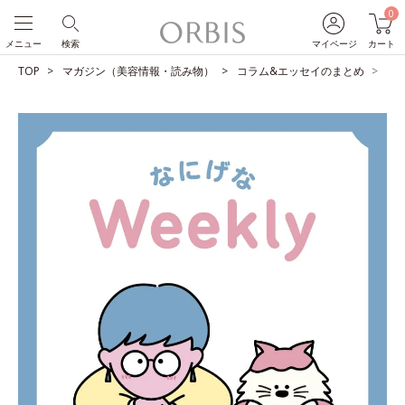
0
メニュー
検索
マイページ
カート
TOP
マガジン（美容情報・読み物）
コラム&エッセイのまとめ
小