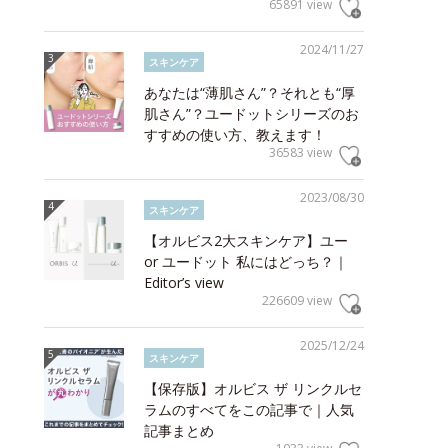
65891 view
2024/11/27
スキンケア
あなたは“薄肌さん”？それとも“厚
肌さん”？ユードットシリーズのお
すすめの使い方、教えます！
36583 view
2023/08/30
スキンケア
【オルビス2大スキンケア】ユー
or ユードット 私にはどっち？｜
Editor’s view
226609 view
2025/12/24
スキンケア
【保存版】オルビス ザ リンクルセ
ラムのすべてをこの記事で｜人気
記事まとめ