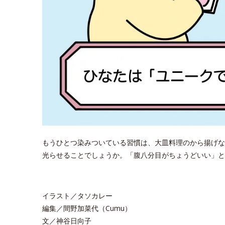
もうひとつ染みついている習慣は、大皿料理のから揚げな
光らせることでしょうか。「腹八分目がちょうどいい」
イラスト／タソカレー
編集／間野加菜代（Cumu）
文／神谷日向子