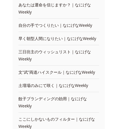
あなたは運命を信じますか？｜なにげな
Weekly
自分の手でつくりたい｜なにげなWeekly
早く朝型人間になりたい｜なにげなWeekly
三日坊主のウィッシュリスト｜なにげな
Weekly
文“武”両道ハイスクール｜なにげなWeekly
土壇場のみにて咲く｜なにげなWeekly
餃子ブランディングの効用｜なにげな
Weekly
ここにしかないものフィルター｜なにげな
Weekly