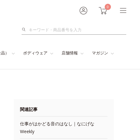
0
検
索
食品）
ボディウェア
店舗情報
マガジン
関連記事
仕事がはかどる音のはなし｜なにげな
Weekly