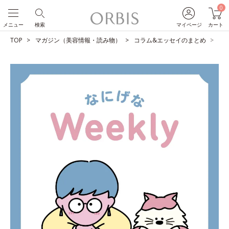
0
メニュー
検索
マイページ
カート
TOP
マガジン（美容情報・読み物）
コラム&エッセイのまとめ
占