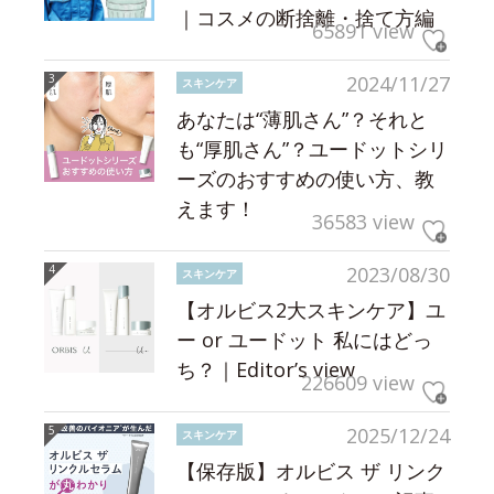
｜コスメの断捨離・捨て方編
65891 view
2024/11/27
スキンケア
あなたは“薄肌さん”？それと
も“厚肌さん”？ユードットシリ
ーズのおすすめの使い方、教
えます！
36583 view
2023/08/30
スキンケア
【オルビス2大スキンケア】ユ
ー or ユードット 私にはどっ
ち？｜Editor’s view
226609 view
2025/12/24
スキンケア
【保存版】オルビス ザ リンク