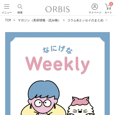
0
メニュー
検索
マイページ
カート
TOP
マガジン（美容情報・読み物）
コラム&エッセイのまとめ
東