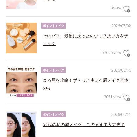
0 view
2026/07/02
ポイントメイク
そのパフ、最後に洗ったのいつ？洗い方をチ
ェック
57606 view
2026/06/16
ポイントメイク
まろ眉を攻略！ず～っと使える眉メイク基本
のキ
3051 view
2026/06/11
ポイントメイク
50代の私の眉メイク、このままで大丈夫？