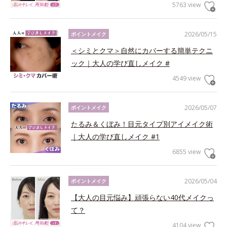
5763 view
2026/05/15
ポイントメイク
＜シミとクマ＞自然にカバーする簡単テクニ
ック｜大人の学び直しメイク #
4549 view
2026/05/07
ポイントメイク
たるみ＆くぼみ！目元タイプ別アイメイク術
｜大人の学び直しメイク #1
6855 view
2026/05/04
ポイントメイク
【大人の目元悩み】頑張らない40代メイクっ
て？
4104 view