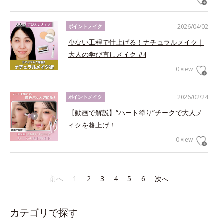
2026/04/02
ポイントメイク
少ない工程で仕上げる！ナチュラルメイク｜
大人の学び直しメイク #4
0 view
2026/02/24
ポイントメイク
【動画で解説】“ハート塗り”チークで大人メ
イクを格上げ！
0 view
前へ
1
2
3
4
5
6
次へ
カテゴリで探す