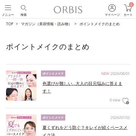
0
メニュー
検索
マイページ
カート
TOP
マガジン（美容情報・読み物）
ポイントメイクのまとめ
ポイントメイクのまとめ
NEW
2026/08/01
ポイントメイク
色選びが難しい…大人の目元悩みに答えま
す！
0 view
2026/07/02
ポイントメイク
夏くずれをどう防ぐ？キレイが続くベースメ
イク法