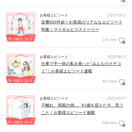
お客様エピソード
2025/10/13
反響600件超！お客様のリアルなエピソード
特集｜マイオルビスストーリー
276 view
お客様エピソード
2025/08/12
仕事で手一杯の私を救った“みんなのクチコ
ミ”｜お客様エピソード連載
403 view
お客様エピソード
2025/07/11
子離れ、両親の病…。61歳を迎えた今、思う
こと｜お客様エピソード連載
566 view