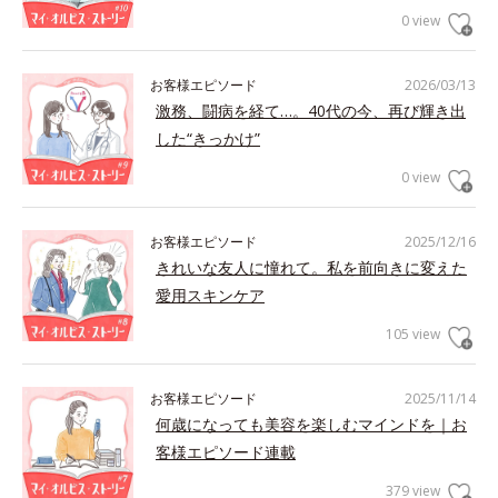
0 view
お客様エピソード
2026/03/13
激務、闘病を経て…。40代の今、再び輝き出
した“きっかけ”
0 view
お客様エピソード
2025/12/16
きれいな友人に憧れて。私を前向きに変えた
愛用スキンケア
105 view
お客様エピソード
2025/11/14
何歳になっても美容を楽しむマインドを｜お
客様エピソード連載
379 view