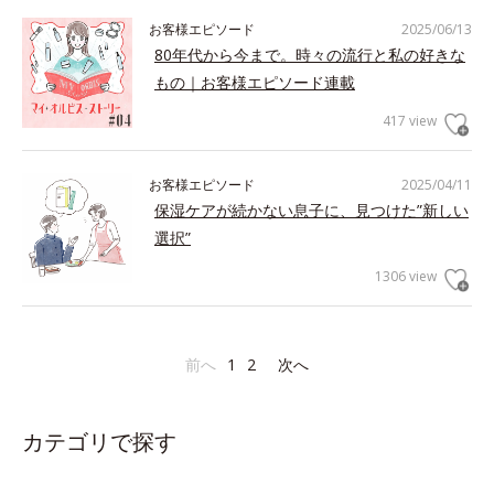
お客様エピソード
2025/06/13
80年代から今まで。時々の流行と私の好きな
もの｜お客様エピソード連載
417 view
お客様エピソード
2025/04/11
保湿ケアが続かない息子に、見つけた”新しい
選択”
1306 view
前へ
1
2
次へ
カテゴリで探す