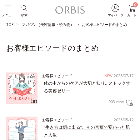
0
メニュー
検索
マイページ
カート
TOP
マガジン（美容情報・読み物）
お客様エピソードのまとめ
お客様エピソードのまとめ
お客様エピソード
NEW
2026/07/17
体の中からのケアが大切と知り…ストックす
る美容ゼリー
903 view
お客様エピソード
2026/05/12
”生き方は顔に出る”。その言葉で変わった肌
と人生