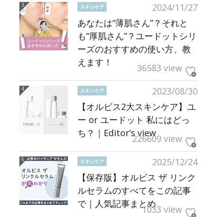
2024/11/27
スキンケア
あなたは“薄肌さん”？それと
も“厚肌さん”？ユードットシリ
ーズのおすすめの使い方、教
えます！
36583 view
2023/08/30
スキンケア
【オルビス2大スキンケア】ユ
ー or ユードット 私にはどっ
ち？｜Editor’s view
226609 view
2025/12/24
スキンケア
【保存版】オルビス ザ リンク
ルセラムのすべてをこの記事
で｜人気記事まとめ
1033 view