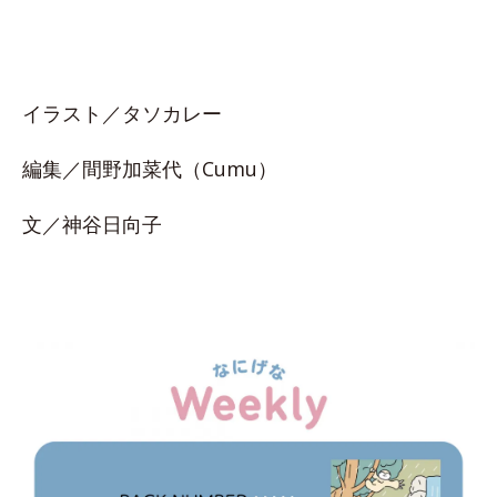
イラスト／タソカレー
編集／間野加菜代（Cumu）
文／神谷日向子