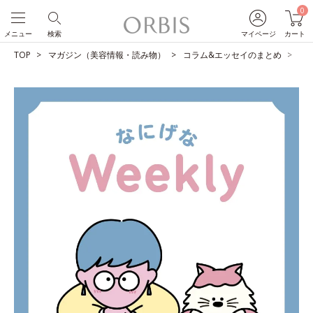
0
メニュー
検索
マイページ
カート
TOP
マガジン（美容情報・読み物）
コラム&エッセイのまとめ
父