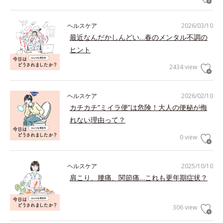
ヘルスケア
2026/03/10
最近なんだかしんどい…春のメンタル不調の
ヒント
2434 view
ヘルスケア
2026/02/10
カチカチ“ミイラ便”は危険！大人の便秘が侮
れない理由って？
0 view
ヘルスケア
2025/10/10
肩こり、腰痛、関節痛…これも更年期症状？
306 view