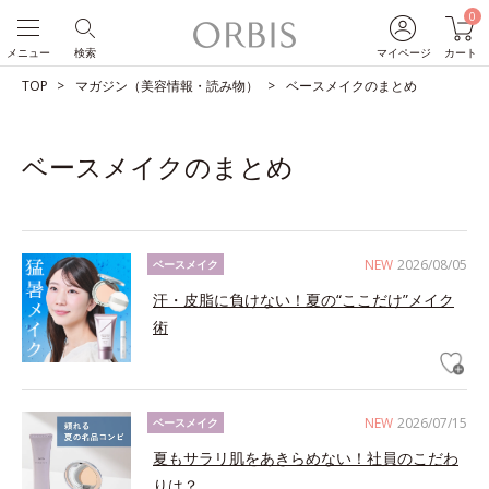
0
メニュー
検索
マイページ
カート
TOP
マガジン（美容情報・読み物）
ベースメイクのまとめ
ベースメイクのまとめ
NEW
2026/08/05
ベースメイク
汗・皮脂に負けない！夏の“ここだけ”メイク
術
NEW
2026/07/15
ベースメイク
夏もサラリ肌をあきらめない！社員のこだわ
りは？