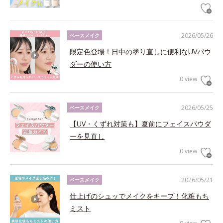
2026/05/26
ベースメイク
限定色登場！日中の塗り直しに便利なUVパウ
ダーの使い方
0 view
2026/05/25
ベースメイク
【UV・くずれ対策も】夏前にフェイスパウダ
ーを見直し
0 view
2026/05/21
ベースメイク
仕上げのシュッでメイクをキープ！化粧もち
ミスト