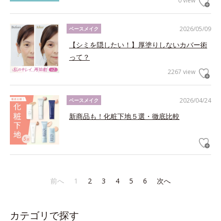
0 view
2026/05/09
ベースメイク
【シミを隠したい！】厚塗りしないカバー術
って？
2267 view
2026/04/24
ベースメイク
新商品も！化粧下地５選・徹底比較
前へ
1
2
3
4
5
6
次へ
カテゴリで探す