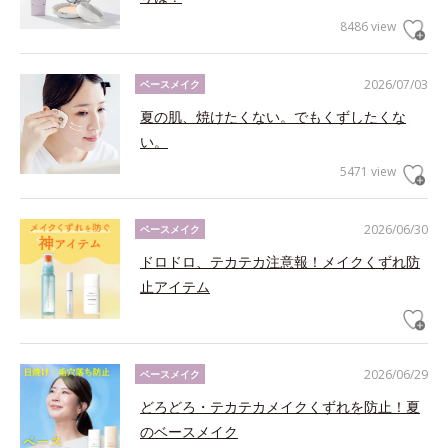
8486 view
2026/07/03
ベースメイク
夏の肌、焼けたくない。でもくずしたくな
い。
5471 view
2026/06/30
ベースメイク
ドロドロ、テカテカ注意報！メイクくずれ防
止アイテム
2026/06/29
ベースメイク
どろどろ・テカテカメイクくずれを防止！夏
のベースメイク