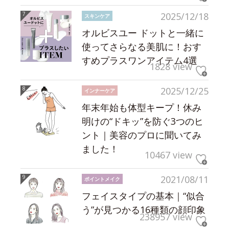
2025/12/18
スキンケア
オルビスユー ドットと一緒に
使ってさらなる美肌に！おす
すめプラスワンアイテム4選
1828 view
2025/12/25
インナーケア
年末年始も体型キープ！休み
明けの“ドキッ”を防ぐ3つのヒ
ント｜美容のプロに聞いてみ
ました！
10467 view
2021/08/11
ポイントメイク
フェイスタイプの基本｜“似合
う”が見つかる16種類の顔印象
238957 view