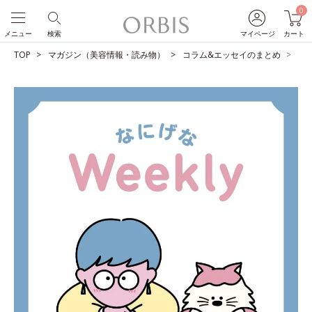
0
メニュー
検索
マイページ
カート
TOP
マガジン（美容情報・読み物）
コラム&エッセイのまとめ
仕