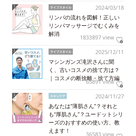
2024/03/18
ライフスタイル
リンパの流れを図解！正しい
リンパマッサージでむくみを
解消
1833897 view
2025/12/11
ライフスタイル
マシンガンズ滝沢さんに聞
く、古いコスメの捨て方は？
｜コスメの断捨離・捨て方編
65891 view
2024/11/27
スキンケア
あなたは“薄肌さん”？それと
も“厚肌さん”？ユードットシリ
ーズのおすすめの使い方、教
えます！
36583 view