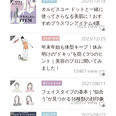
2025/12/18
スキンケア
オルビスユー ドットと一緒に
使ってさらなる美肌に！おす
すめプラスワンアイテム4選
1828 view
2025/12/25
インナーケア
年末年始も体型キープ！休み
明けの“ドキッ”を防ぐ3つのヒ
ント｜美容のプロに聞いてみ
ました！
10467 view
2021/08/11
ポイントメイク
フェイスタイプの基本｜“似合
う”が見つかる16種類の顔印象
238957 view
2025/08/22
スキンケア