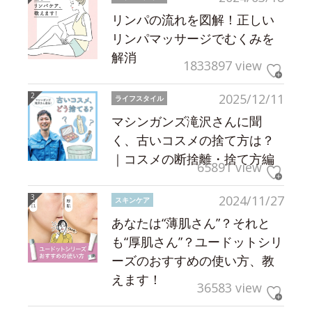
リンパの流れを図解！正しい
リンパマッサージでむくみを
解消
1833897 view
2025/12/11
ライフスタイル
マシンガンズ滝沢さんに聞
く、古いコスメの捨て方は？
｜コスメの断捨離・捨て方編
65891 view
2024/11/27
スキンケア
あなたは“薄肌さん”？それと
も“厚肌さん”？ユードットシリ
ーズのおすすめの使い方、教
えます！
36583 view