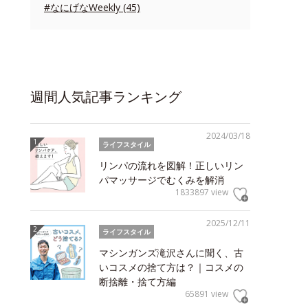
#なにげなWeekly (45)
週間人気記事ランキング
2024/03/18
ライフスタイル
リンパの流れを図解！正しいリン
パマッサージでむくみを解消
1833897 view
2025/12/11
ライフスタイル
マシンガンズ滝沢さんに聞く、古
いコスメの捨て方は？｜コスメの
断捨離・捨て方編
65891 view