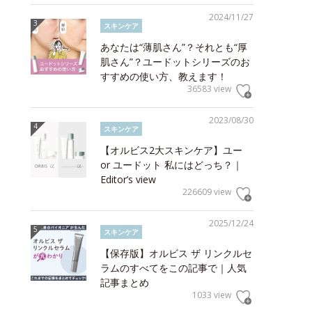
2024/11/27
スキンケア
あなたは“薄肌さん”？それとも“厚
肌さん”？ユードットシリーズのお
すすめの使い方、教えます！
36583 view
2023/08/30
スキンケア
【オルビス2大スキンケア】ユー
or ユードット 私にはどっち？｜
Editor’s view
226609 view
2025/12/24
スキンケア
【保存版】オルビス ザ リンクルセ
ラムのすべてをこの記事で｜人気
記事まとめ
1033 view