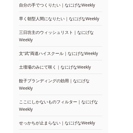
自分の手でつくりたい｜なにげなWeekly
早く朝型人間になりたい｜なにげなWeekly
三日坊主のウィッシュリスト｜なにげな
Weekly
文“武”両道ハイスクール｜なにげなWeekly
土壇場のみにて咲く｜なにげなWeekly
餃子ブランディングの効用｜なにげな
Weekly
ここにしかないものフィルター｜なにげな
Weekly
せっかちが止まらない｜なにげなWeekly