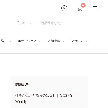
0
検
索
食品）
ボディウェア
店舗情報
マガジン
関連記事
仕事がはかどる音のはなし｜なにげな
Weekly