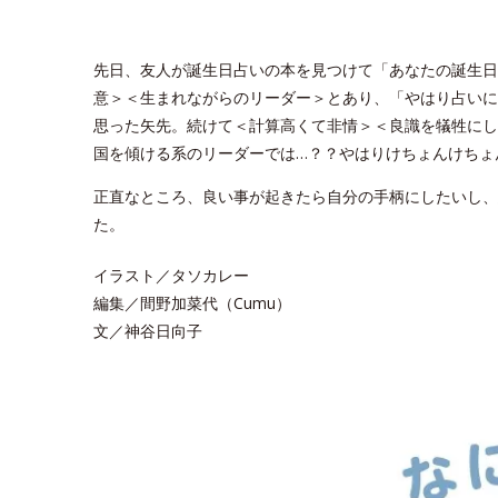
先日、友人が誕生日占いの本を見つけて「あなたの誕生日
意＞＜生まれながらのリーダー＞とあり、「やはり占いに
思った矢先。続けて＜計算高くて非情＞＜良識を犠牲にし
国を傾ける系のリーダーでは…？？やはりけちょんけちょ
正直なところ、良い事が起きたら自分の手柄にしたいし、
た。
イラスト／タソカレー
編集／間野加菜代（Cumu）
文／神谷日向子