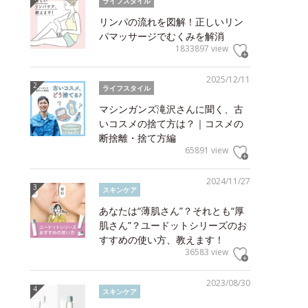
ライフスタイル
リンパの流れを図解！正しいリン
パマッサージでむくみを解消
1833897 view
2025/12/11
ライフスタイル
マシンガンズ滝沢さんに聞く、古
いコスメの捨て方は？｜コスメの
断捨離・捨て方編
65891 view
2024/11/27
スキンケア
あなたは“薄肌さん”？それとも“厚
肌さん”？ユードットシリーズのお
すすめの使い方、教えます！
36583 view
2023/08/30
スキンケア