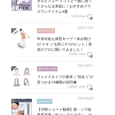
オルビスユー ドットと一緒に使っ
てさらなる美肌に！おすすめプラ
スワンアイテム4選
1828 view
2025/12/25
インナーケア
年末年始も体型キープ！休み明け
の“ドキッ”を防ぐ3つのヒント｜美
容のプロに聞いてみました！
10467 view
2021/08/11
ポイントメイク
フェイスタイプの基本｜“似合う”が
見つかる16種類の顔印象
238957 view
2025/08/22
スキンケア
【30秒ショート動画】新・シワ改
善美容液「ザ リンクルセラム」の