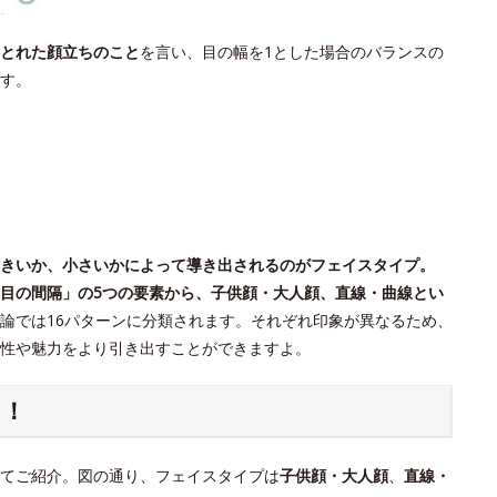
とれた顔立ちのこと
を言い、目の幅を1とした場合のバランスの
す。
きいか、小さいかによって導き出されるのがフェイスタイプ。
目の間隔」の5つの要素から、子供顔・大人顔、直線・曲線とい
論では16パターンに分類されます。それぞれ印象が異なるため、
個性や魅力をより引き出すことができますよ。
ク！
てご紹介。図の通り、フェイスタイプは
子供顔・大人顔
、
直線・