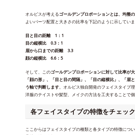
オルビスが考える
ゴールデンプロポーションとは、均整の
よいパーツ配置と大きさの比率を下記のように示していま
目と目の距離 1：1
目の縦横比 0.3：1
眉から口までの距離 3.3
顔の縦横比 6.6：5
そして、この
ゴールデンプロポーションに対して比率が大
「顔の形」、「目と目の間隔」、「目の縦横比」、「眉と
う軸で判断します
。オルビス独自開発のフェイスタイプ理
洋服のテイストや髪型、メイクの方法を工夫することで
各フェイスタイプの特徴をチェッ
ここからはフェイスタイプの種類と各タイプの特徴につい