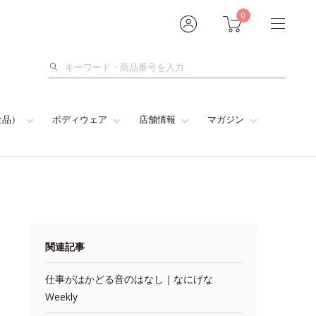
0
検
索
食品）
ボディウェア
店舗情報
マガジン
関連記事
仕事がはかどる音のはなし｜なにげな
Weekly