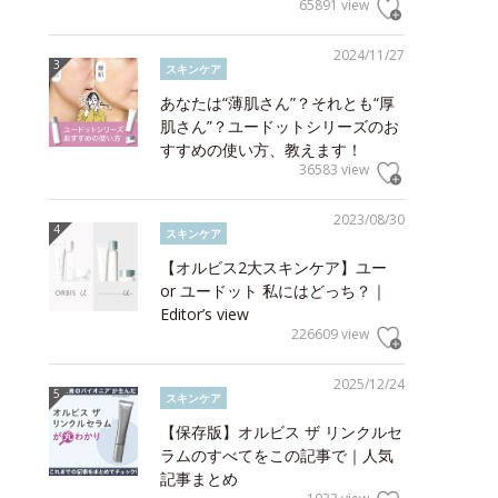
65891 view
2024/11/27
スキンケア
あなたは“薄肌さん”？それとも“厚
肌さん”？ユードットシリーズのお
すすめの使い方、教えます！
36583 view
2023/08/30
スキンケア
【オルビス2大スキンケア】ユー
or ユードット 私にはどっち？｜
Editor’s view
226609 view
2025/12/24
スキンケア
【保存版】オルビス ザ リンクルセ
ラムのすべてをこの記事で｜人気
記事まとめ