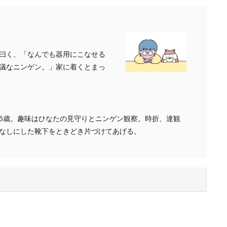
曰く、「なんでも器用にこなせる
議なニンゲン。」家に着くとまっ
5歳。趣味はひなたの見守りとニンゲン観察。時折、達観
なしにした靴下をときどき片づけてあげる。