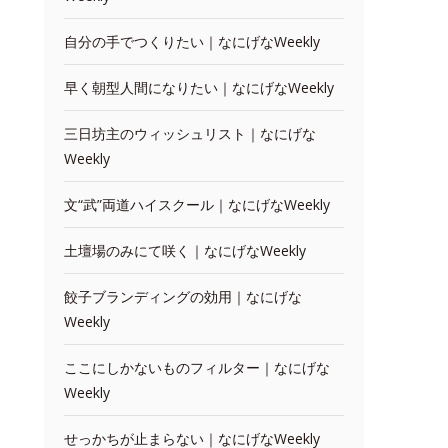
自分の手でつくりたい｜なにげなWeekly
早く朝型人間になりたい｜なにげなWeekly
三日坊主のウィッシュリスト｜なにげな
Weekly
文“武”両道ハイスクール｜なにげなWeekly
土壇場のみにて咲く｜なにげなWeekly
餃子ブランディングの効用｜なにげな
Weekly
ここにしかないものフィルター｜なにげな
Weekly
せっかちが止まらない｜なにげなWeekly