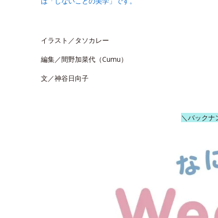
は「しないことの美学」です。
イラスト／タソカレー
編集／間野加菜代（Cumu）
文／神谷日向子
＼バックナ