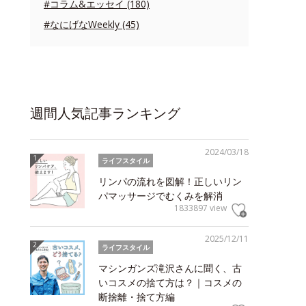
#コラム&エッセイ (180)
#なにげなWeekly (45)
週間人気記事ランキング
2024/03/18
ライフスタイル
リンパの流れを図解！正しいリン
パマッサージでむくみを解消
1833897 view
2025/12/11
ライフスタイル
マシンガンズ滝沢さんに聞く、古
いコスメの捨て方は？｜コスメの
断捨離・捨て方編