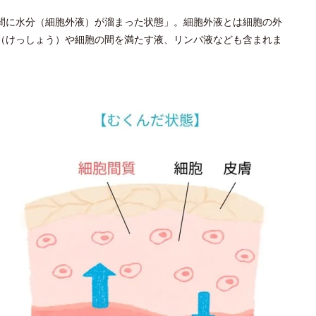
間に水分（細胞外液）が溜まった状態」。細胞外液とは細胞の外
（けっしょう）や細胞の間を満たす液、リンパ液なども含まれま