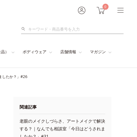
0
検
索
食品）
ボディウェア
店舗情報
マガジン
したか？」#26
関連記事
老眼のメイクしづらさ、アートメイクで解決
する？｜なんでも相談室「今日はどうされま
したか？」#31