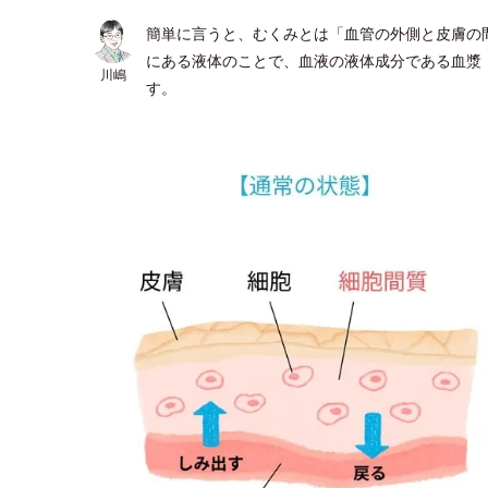
簡単に言うと、むくみとは「血管の外側と皮膚の
にある液体のことで、血液の液体成分である血漿
川嶋
す。