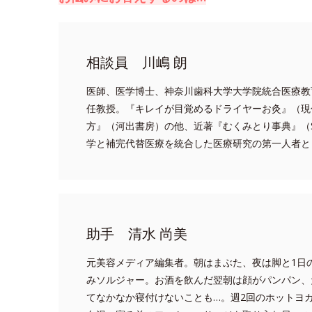
相談員 川嶋 朗
医師、医学博士、神奈川歯科大学大学院統合医療教
任教授。『キレイが目覚めるドライヤーお灸』（現
方』（河出書房）の他、近著『むくみとり事典』（
学と補完代替医療を統合した医療研究の第一人者と
助手 清水 尚美
元美容メディア編集者。朝はまぶた、夜は脚と1日
みソルジャー。お酒を飲んだ翌朝は顔がパンパン、
てなかなか寝付けないことも…。週2回のホットヨ