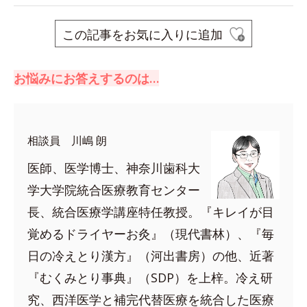
この記事をお気に入りに追加
お悩みにお答えするのは…
相談員 川嶋 朗
医師、医学博士、神奈川歯科大
学大学院統合医療教育センター
長、統合医療学講座特任教授。『キレイが目
覚めるドライヤーお灸』（現代書林）、『毎
日の冷えとり漢方』（河出書房）の他、近著
『むくみとり事典』（SDP）を上梓。冷え研
究、西洋医学と補完代替医療を統合した医療