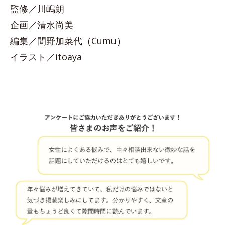
監修／川嶋朗
企画／清水尚美
編集／間野加菜代（Cumu）
イラスト／itoaya