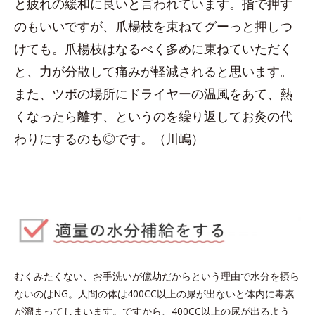
と疲れの緩和に良いと言われています。指で押す
のもいいですが、爪楊枝を束ねてグーっと押しつ
けても。爪楊枝はなるべく多めに束ねていただく
と、力が分散して痛みが軽減されると思います。
また、ツボの場所にドライヤーの温風をあて、熱
くなったら離す、というのを繰り返してお灸の代
わりにするのも◎です。（川嶋）
むくみたくない、お手洗いが億劫だからという理由で水分を摂ら
ないのはNG。人間の体は400CC以上の尿が出ないと体内に毒素
が溜まってしまいます。ですから、400CC以上の尿が出るよう