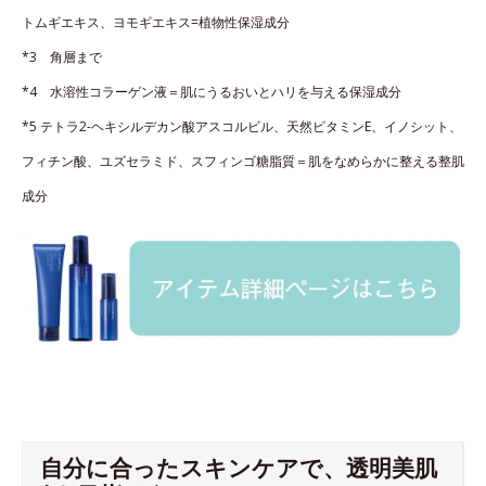
トムギエキス、ヨモギエキス=植物性保湿成分
*3 角層まで
*4 水溶性コラーゲン液＝肌にうるおいとハリを与える保湿成分
*5 テトラ2-ヘキシルデカン酸アスコルビル、天然ビタミンE、イノシット、
フィチン酸、ユズセラミド、スフィンゴ糖脂質＝肌をなめらかに整える整肌
成分
自分に合ったスキンケアで、透明美肌