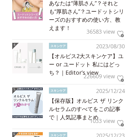
あなたは“薄肌さん”？それと
も“厚肌さん”？ユードットシリ
ーズのおすすめの使い方、教
えます！
36583 view
2023/08/30
スキンケア
【オルビス2大スキンケア】ユ
ー or ユードット 私にはどっ
ち？｜Editor’s view
226609 view
2025/12/24
スキンケア
【保存版】オルビス ザ リンク
ルセラムのすべてをこの記事
で｜人気記事まとめ
1033 view
2025/12/23
スキンケア