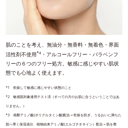
肌のことを考え、無油分・無香料・無着色・界面
*
4
活性剤不使用
・アルコールフリー・パラベンフ
リーの６つのフリー処方。敏感に感じやすい肌状
態でも心地よく使えます。
*1 乾燥して敏感に感じやすい状態のこと
*2 敏感肌対象連用テスト済（すべての方のお肌に合うということではあ
りません。）
*3 発酵アミノ酸(ポリグルタミン酸)配合＝乾燥を防ぎ、うるおいに満ちた
肌へ導く保湿成分、植物由来アミノ酸(エルゴチオネイン）配合＝肌を整