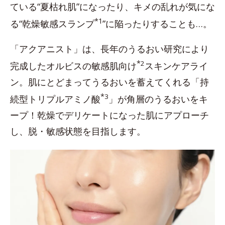
ている“夏枯れ肌”になったり、キメの乱れが気にな
*1
る“乾燥敏感スランプ
”に陥ったりすることも…。
「アクアニスト」は、長年のうるおい研究により
*
2
完成したオルビスの敏感肌向け
スキンケアライ
ン。肌にとどまってうるおいを蓄えてくれる「持
*
3
続型トリプルアミノ酸
」が角層のうるおいをキ
ープ！乾燥でデリケートになった肌にアプローチ
し、脱・敏感状態を目指します。