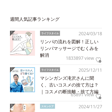
週間人気記事ランキング
2024/03/18
ライフスタイル
リンパの流れを図解！正しい
リンパマッサージでむくみを
解消
1833897 view
2025/12/11
ライフスタイル
マシンガンズ滝沢さんに聞
く、古いコスメの捨て方は？
｜コスメの断捨離・捨て方編
65891 view
2024/11/27
スキンケア