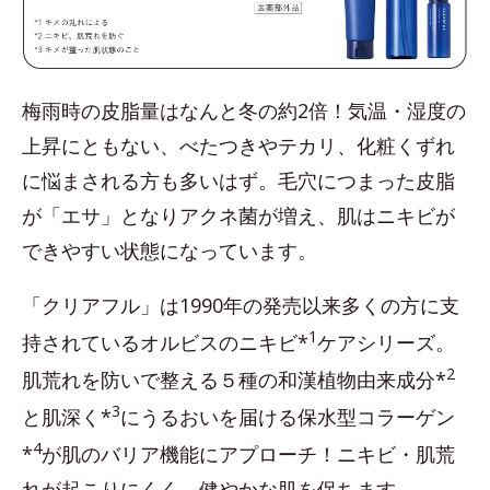
梅雨時の皮脂量はなんと冬の約2倍！気温・湿度の
上昇にともない、べたつきやテカリ、化粧くずれ
に悩まされる方も多いはず。毛穴につまった皮脂
が「エサ」となりアクネ菌が増え、肌はニキビが
できやすい状態になっています。
「クリアフル」は1990年の発売以来多くの方に支
1
持されているオルビスのニキビ*
ケアシリーズ。
2
肌荒れを防いで整える５種の和漢植物由来成分*
3
と肌深く*
にうるおいを届ける保水型コラーゲン
4
*
が肌のバリア機能にアプローチ！ニキビ・肌荒
れが起こりにくく、健やかな肌を保ちます。