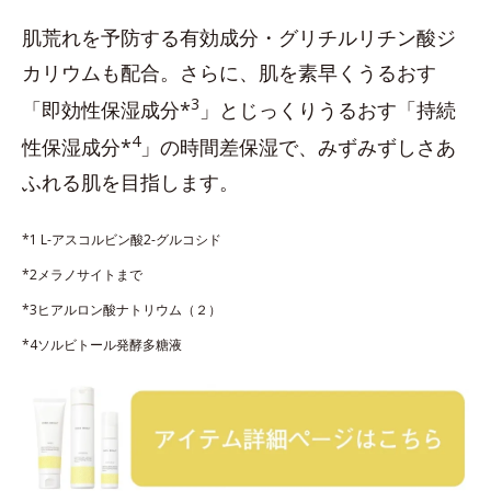
肌荒れを予防する有効成分・グリチルリチン酸ジ
カリウムも配合。さらに、肌を素早くうるおす
3
「即効性保湿成分*
」とじっくりうるおす「持続
4
性保湿成分*
」の時間差保湿で、みずみずしさあ
ふれる肌を目指します。
*1 L-アスコルビン酸2-グルコシド
*2メラノサイトまで
*3ヒアルロン酸ナトリウム（２）
*4ソルビトール発酵多糖液