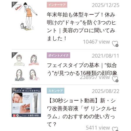
2025/12/25
インナーケア
年末年始も体型キープ！休み
明けの“ドキッ”を防ぐ3つのヒ
ント｜美容のプロに聞いてみ
ました！
10467 view
2021/08/11
ポイントメイク
フェイスタイプの基本｜“似合
う”が見つかる16種類の顔印象
238957 view
2025/08/22
スキンケア
【30秒ショート動画】新・シ
ワ改善美容液「ザ リンクルセ
ラム」のおすすめの使い方っ
て？
5411 view