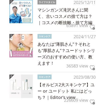
2025/12/11
ライフスタイル
マシンガンズ滝沢さんに聞
く、古いコスメの捨て方は？
｜コスメの断捨離・捨て方編
65891 view
2024/11/27
スキンケア
あなたは“薄肌さん”？それと
も“厚肌さん”？ユードットシリ
ーズのおすすめの使い方、教
えます！
36583 view
2023/08/30
スキンケア
【オルビス2大スキンケア】ユ
ー or ユードット 私にはどっ
ち？｜Editor’s view
226609 view