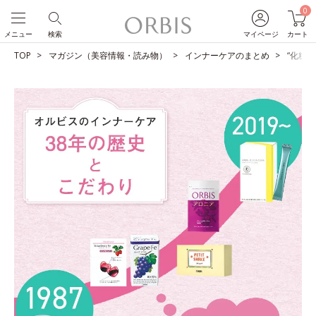
0
メニュー
検索
マイページ
カート
TOP
マガジン（美容情報・読み物）
インナーケアのまとめ
“化粧