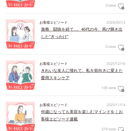
0 view
お客様エピソード
2026/03/13
激務、闘病を経て…。40代の今、再び輝き出
した“きっかけ”
0 view
お客様エピソード
2025/12/16
きれいな友人に憧れて。私を前向きに変えた
愛用スキンケア
105 view
お客様エピソード
2025/11/14
何歳になっても美容を楽しむマインドを｜お
客様エピソード連載
379 view