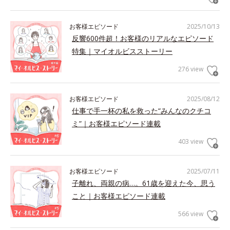
お客様エピソード
2025/10/13
反響600件超！お客様のリアルなエピソード
特集｜マイオルビスストーリー
276 view
お客様エピソード
2025/08/12
仕事で手一杯の私を救った“みんなのクチコ
ミ”｜お客様エピソード連載
403 view
お客様エピソード
2025/07/11
子離れ、両親の病…。61歳を迎えた今、思う
こと｜お客様エピソード連載
566 view