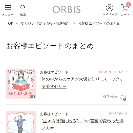
0
メニュー
検索
マイページ
カート
TOP
マガジン（美容情報・読み物）
お客様エピソードのまとめ
お客様エピソードのまとめ
お客様エピソード
NEW
2026/07/17
体の中からのケアが大切と知り…ストックす
る美容ゼリー
903 view
お客様エピソード
2026/05/12
”生き方は顔に出る”。その言葉で変わった肌
と人生