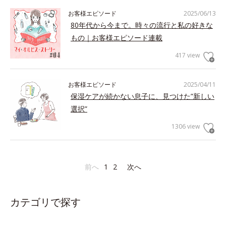
お客様エピソード
2025/06/13
80年代から今まで。時々の流行と私の好きな
もの｜お客様エピソード連載
417 view
お客様エピソード
2025/04/11
保湿ケアが続かない息子に、見つけた”新しい
選択”
1306 view
前へ
1
2
次へ
カテゴリで探す