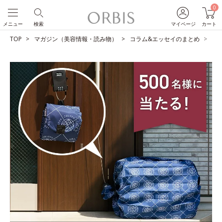
0
メニュー
検索
マイページ
カート
TOP
マガジン（美容情報・読み物）
コラム&エッセイのまとめ
【