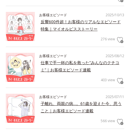
お客様エピソード
2025/10/13
反響600件超！お客様のリアルなエピソード
特集｜マイオルビスストーリー
276 view
お客様エピソード
2025/08/12
仕事で手一杯の私を救った“みんなのクチコ
ミ”｜お客様エピソード連載
403 view
お客様エピソード
2025/07/11
子離れ、両親の病…。61歳を迎えた今、思う
こと｜お客様エピソード連載
566 view