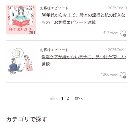
お客様エピソード
2025/06/13
80年代から今まで。時々の流行と私の好きな
もの｜お客様エピソード連載
417 view
お客様エピソード
2025/04/11
保湿ケアが続かない息子に、見つけた”新しい
選択”
1306 view
前へ
1
2
次へ
カテゴリで探す