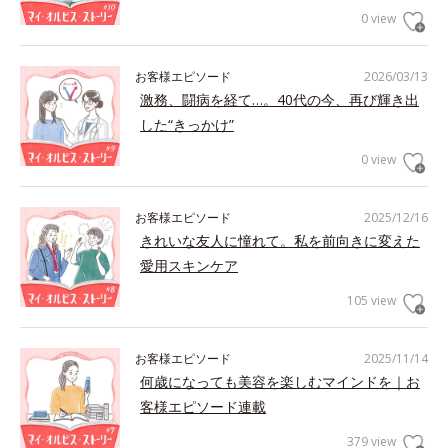
0 view
お客様エピソード
2026/03/13
激務、闘病を経て…。40代の今、再び輝き出
した“きっかけ”
0 view
お客様エピソード
2025/12/16
きれいな友人に憧れて。私を前向きに変えた
愛用スキンケア
105 view
お客様エピソード
2025/11/14
何歳になっても美容を楽しむマインドを｜お
客様エピソード連載
379 view