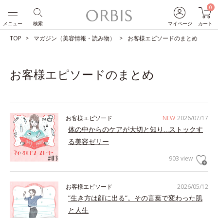
0
メニュー
検索
マイページ
カート
TOP
マガジン（美容情報・読み物）
お客様エピソードのまとめ
お客様エピソードのまとめ
お客様エピソード
NEW
2026/07/17
体の中からのケアが大切と知り…ストックす
る美容ゼリー
903 view
お客様エピソード
2026/05/12
”生き方は顔に出る”。その言葉で変わった肌
と人生