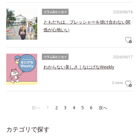
2026/06/18
コラム&エッセイ
ともだちは、プレッシャーを掛け合わない関
係が心地いい
2026/06/17
コラム&エッセイ
わからない美しさ｜なにげなWeekly
0 view
前へ
1
2
3
4
5
6
次へ
カテゴリで探す