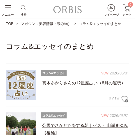
0
メニュー
検索
マイページ
カート
TOP
マガジン（美容情報・読み物）
コラム&エッセイのまとめ
コラム&エッセイのまとめ
NEW
2026/08/01
コラム&エッセイ
真木あかりさんの12星座占い（8月の運勢）
0 view
NEW
2026/07/31
コラム&エッセイ
公園でさかだちをする朝｜ゲスト 山瀬まゆみ
【後編】