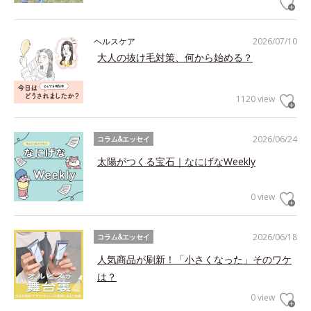
ヘルスケア
2026/07/10
大人の抜け毛対策、何から始める？
1120 view
2026/06/24
コラム&エッセイ
太陽がつくる宝石｜なにげなWeekly
0 view
2026/06/18
コラム&エッセイ
人気商品が刷新！「小さくなった」そのワケ
は？
0 view