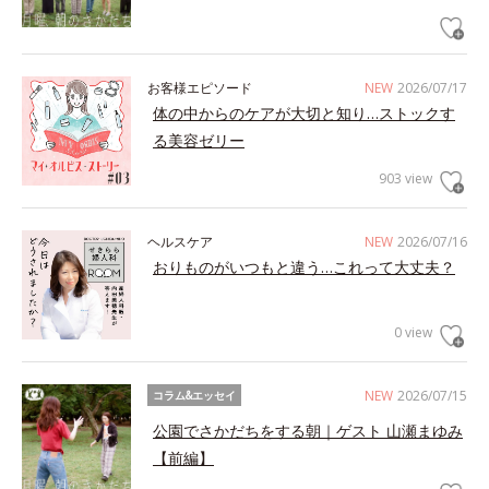
お客様エピソード
NEW
2026/07/17
体の中からのケアが大切と知り…ストックす
る美容ゼリー
903 view
ヘルスケア
NEW
2026/07/16
おりものがいつもと違う…これって大丈夫？
0 view
NEW
2026/07/15
コラム&エッセイ
公園でさかだちをする朝｜ゲスト 山瀬まゆみ
【前編】