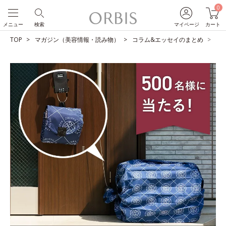
0
メニュー
検索
マイページ
カート
TOP
マガジン（美容情報・読み物）
コラム&エッセイのまとめ
【