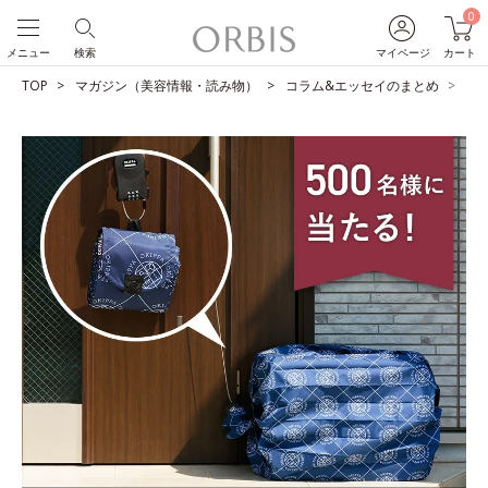
0
メニュー
検索
マイページ
カート
TOP
マガジン（美容情報・読み物）
コラム&エッセイのまとめ
【