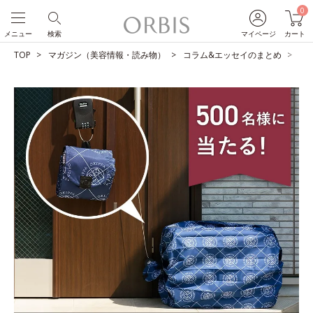
0
メニュー
検索
マイページ
カート
TOP
マガジン（美容情報・読み物）
コラム&エッセイのまとめ
【