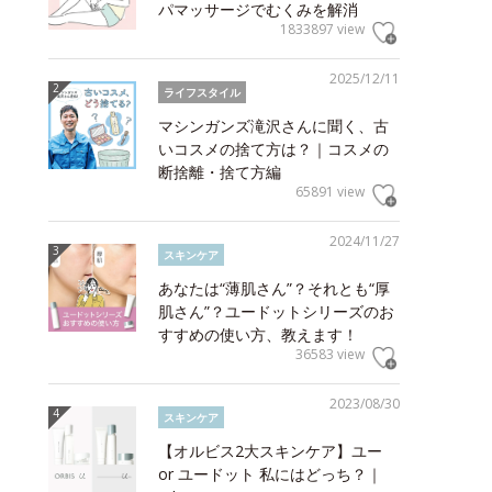
パマッサージでむくみを解消
1833897 view
2025/12/11
ライフスタイル
マシンガンズ滝沢さんに聞く、古
いコスメの捨て方は？｜コスメの
断捨離・捨て方編
65891 view
2024/11/27
スキンケア
あなたは“薄肌さん”？それとも“厚
肌さん”？ユードットシリーズのお
すすめの使い方、教えます！
36583 view
2023/08/30
スキンケア
【オルビス2大スキンケア】ユー
or ユードット 私にはどっち？｜