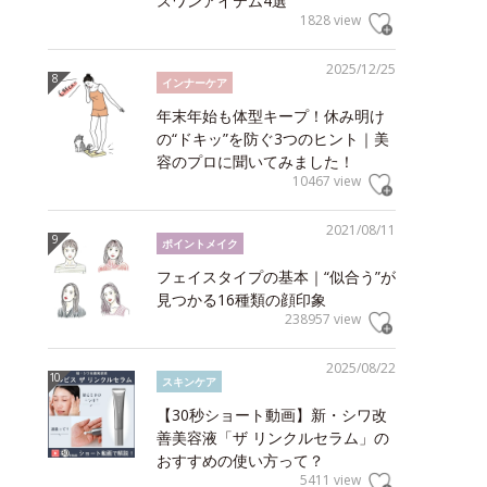
スワンアイテム4選
1828 view
2025/12/25
インナーケア
年末年始も体型キープ！休み明け
の“ドキッ”を防ぐ3つのヒント｜美
容のプロに聞いてみました！
10467 view
2021/08/11
ポイントメイク
フェイスタイプの基本｜“似合う”が
見つかる16種類の顔印象
238957 view
2025/08/22
スキンケア
【30秒ショート動画】新・シワ改
善美容液「ザ リンクルセラム」の
おすすめの使い方って？
5411 view