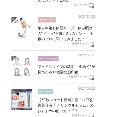
スワンアイテム4選
1828 view
2025/12/25
インナーケア
年末年始も体型キープ！休み明け
の“ドキッ”を防ぐ3つのヒント｜美
容のプロに聞いてみました！
10467 view
2021/08/11
ポイントメイク
フェイスタイプの基本｜“似合う”が
見つかる16種類の顔印象
238957 view
2025/08/22
スキンケア
【30秒ショート動画】新・シワ改
善美容液「ザ リンクルセラム」の
おすすめの使い方って？
5411 view