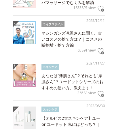
パマッサージでむくみを解消
1833897 view
2025/12/11
ライフスタイル
マシンガンズ滝沢さんに聞く、古
いコスメの捨て方は？｜コスメの
断捨離・捨て方編
65891 view
2024/11/27
スキンケア
あなたは“薄肌さん”？それとも“厚
肌さん”？ユードットシリーズのお
すすめの使い方、教えます！
36583 view
2023/08/30
スキンケア
【オルビス2大スキンケア】ユー
or ユードット 私にはどっち？｜