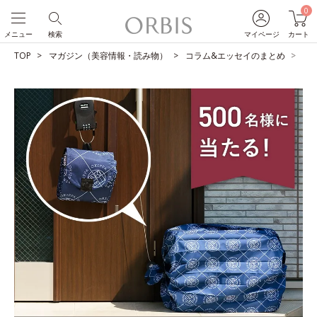
0
メニュー
検索
マイページ
カート
TOP
マガジン（美容情報・読み物）
コラム&エッセイのまとめ
【