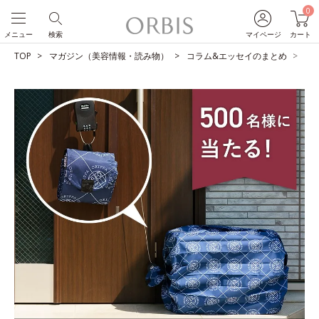
0
メニュー
検索
マイページ
カート
TOP
マガジン（美容情報・読み物）
コラム&エッセイのまとめ
【