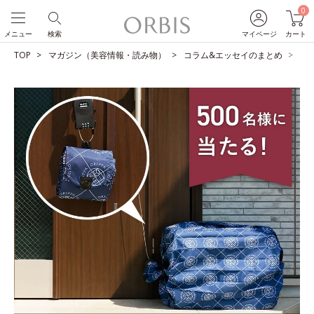
0
メニュー
検索
マイページ
カート
TOP
マガジン（美容情報・読み物）
コラム&エッセイのまとめ
【