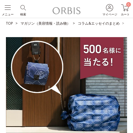
0
メニュー
検索
マイページ
カート
TOP
マガジン（美容情報・読み物）
コラム&エッセイのまとめ
【