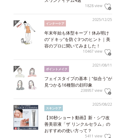
スワンアイテム4選
1828 view
2025/12/25
インナーケア
年末年始も体型キープ！休み明け
の“ドキッ”を防ぐ3つのヒント｜美
容のプロに聞いてみました！
10467 view
2021/08/11
ポイントメイク
フェイスタイプの基本｜“似合う”が
見つかる16種類の顔印象
238957 view
2025/08/22
スキンケア
【30秒ショート動画】新・シワ改
善美容液「ザ リンクルセラム」の
おすすめの使い方って？
5411 view