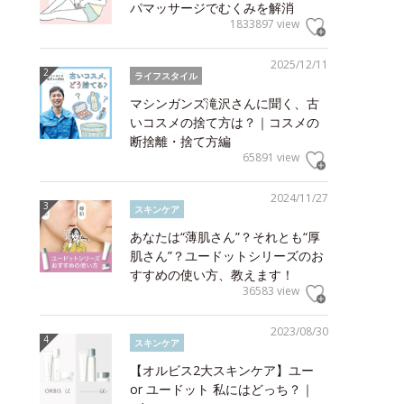
パマッサージでむくみを解消
1833897 view
2025/12/11
ライフスタイル
マシンガンズ滝沢さんに聞く、古
いコスメの捨て方は？｜コスメの
断捨離・捨て方編
65891 view
2024/11/27
スキンケア
あなたは“薄肌さん”？それとも“厚
肌さん”？ユードットシリーズのお
すすめの使い方、教えます！
36583 view
2023/08/30
スキンケア
【オルビス2大スキンケア】ユー
or ユードット 私にはどっち？｜