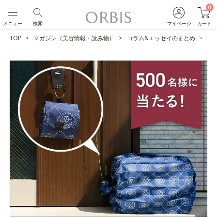
0
メニュー
検索
マイページ
カート
TOP
マガジン（美容情報・読み物）
コラム&エッセイのまとめ
【