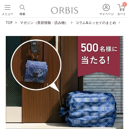
0
メニュー
検索
マイページ
カート
TOP
マガジン（美容情報・読み物）
コラム&エッセイのまとめ
【