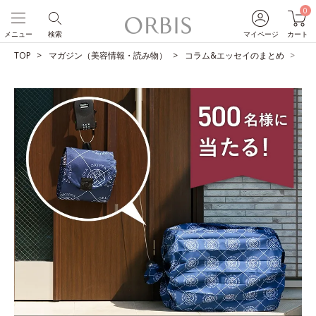
0
メニュー
検索
マイページ
カート
TOP
マガジン（美容情報・読み物）
コラム&エッセイのまとめ
【