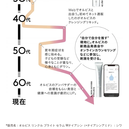
*販売名：オルビス リンクル ブライト セラム Wナイアシン（=ナイアシンアミド）：シワ