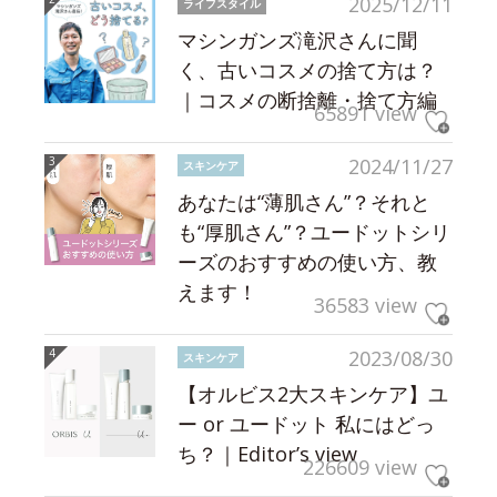
2025/12/11
ライフスタイル
マシンガンズ滝沢さんに聞
く、古いコスメの捨て方は？
｜コスメの断捨離・捨て方編
65891 view
2024/11/27
スキンケア
あなたは“薄肌さん”？それと
も“厚肌さん”？ユードットシリ
ーズのおすすめの使い方、教
えます！
36583 view
2023/08/30
スキンケア
【オルビス2大スキンケア】ユ
ー or ユードット 私にはどっ
ち？｜Editor’s view
226609 view