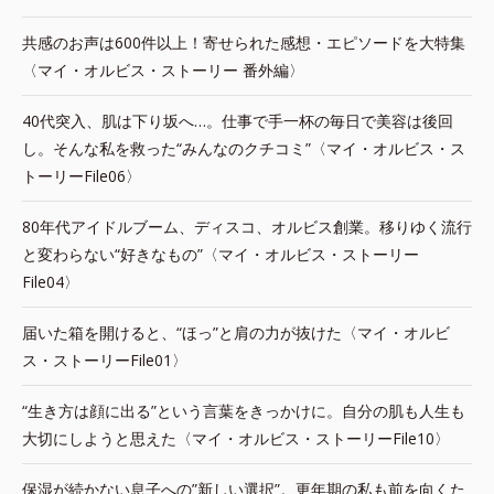
共感のお声は600件以上！寄せられた感想・エピソードを大特集
〈マイ・オルビス・ストーリー 番外編〉
40代突入、肌は下り坂へ…。仕事で手一杯の毎日で美容は後回
し。そんな私を救った“みんなのクチコミ”〈マイ・オルビス・ス
トーリーFile06〉
80年代アイドルブーム、ディスコ、オルビス創業。移りゆく流行
と変わらない“好きなもの”〈マイ・オルビス・ストーリー
File04〉
届いた箱を開けると、“ほっ”と肩の力が抜けた〈マイ・オルビ
ス・ストーリーFile01〉
“生き方は顔に出る”という言葉をきっかけに。自分の肌も人生も
大切にしようと思えた〈マイ・オルビス・ストーリーFile10〉
保湿が続かない息子への”新しい選択”。更年期の私も前を向くた