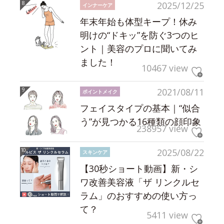
2025/12/25
インナーケア
年末年始も体型キープ！休み
明けの“ドキッ”を防ぐ3つのヒ
ント｜美容のプロに聞いてみ
ました！
10467 view
2021/08/11
ポイントメイク
フェイスタイプの基本｜“似合
う”が見つかる16種類の顔印象
238957 view
2025/08/22
スキンケア
【30秒ショート動画】新・シ
ワ改善美容液「ザ リンクルセ
ラム」のおすすめの使い方っ
て？
5411 view